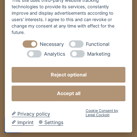
This site uses third-party website tracking
technologies to provide its services, constantly
improve and display advertisements according to
users' interests. I agree to this and can revoke or
change my consent at any time with effect for the
Impressum
Datenschutz
AGB
Widerruf-Formular
future.
Cookie-Einstellungen ändern
Necessary
Functional
Analytics
Marketing
VR PLUS Altmark-Wendland eG
Am Kleinbahnhof 5
29439 Lüchow
Reject optional
Tel. 05841 970-2200
E-Mail:
posteingang(at)vr-plus.de
Accept all
Cookie Consent by
Privacy policy
Legal Cockpit
Imprint
Settings