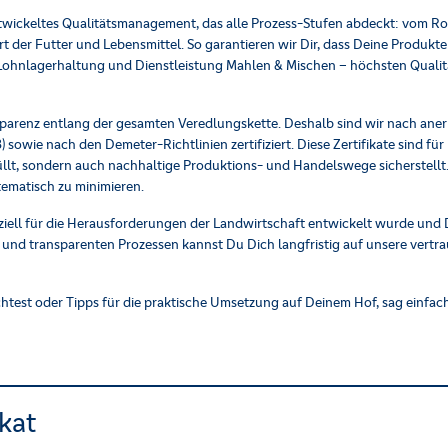
rentwickeltes Qualitätsmanagement, das alle Prozess-Stufen abdeckt: vom
rt der Futter und Lebensmittel. So garantieren wir Dir, dass Deine Produkte
e Lohnlagerhaltung und Dienstleistung Mahlen & Mischen – höchsten Qualit
sparenz entlang der gesamten Veredlungskette. Deshalb sind wir nach ane
e nach den Demeter-Richtlinien zertifiziert. Diese Zertifikate sind für D
üllt, sondern auch nachhaltige Produktions- und Handelswege sicherstellt
ematisch zu minimieren.
iell für die Herausforderungen der Landwirtschaft entwickelt wurde und Di
t und transparenten Prozessen kannst Du Dich langfristig auf unsere vert
chtest oder Tipps für die praktische Umsetzung auf Deinem Hof, sag einfac
ikat