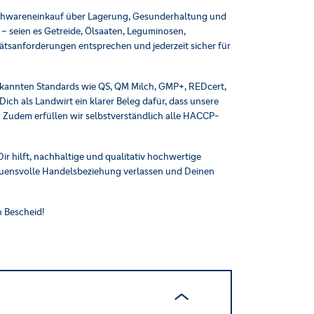
 Rohwareneinkauf über Lagerung, Gesunderhaltung und
 – seien es Getreide, Ölsaaten, Leguminosen,
ätsanforderungen entsprechen und jederzeit sicher für
rkannten Standards wie QS, QM Milch, GMP+, REDcert,
ich als Landwirt ein klarer Beleg dafür, dass unsere
. Zudem erfüllen wir selbstverständlich alle HACCP-
r hilft, nachhaltige und qualitativ hochwertige
rauensvolle Handelsbeziehung verlassen und Deinen
h Bescheid!